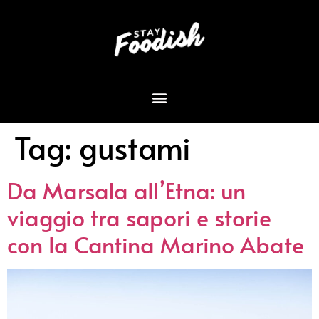
Tag:
gustami
Da Marsala all’Etna: un
viaggio tra sapori e storie
con la Cantina Marino Abate