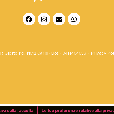
a Giotto 11d, 41012 Carpi (Mo) – 0414404036 – Privacy Po
iva sulla raccolta
Le tue preferenze relative alla priva