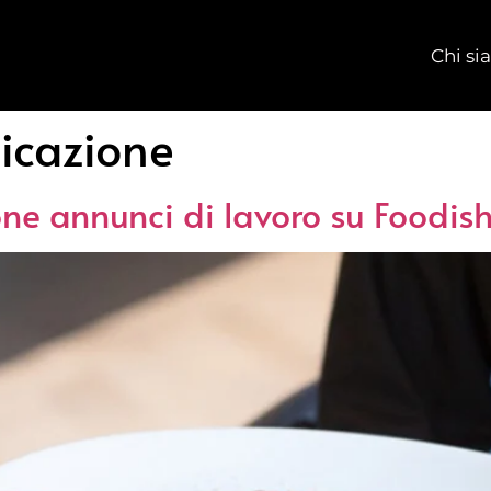
Chi s
icazione
one annunci di lavoro su Foodis