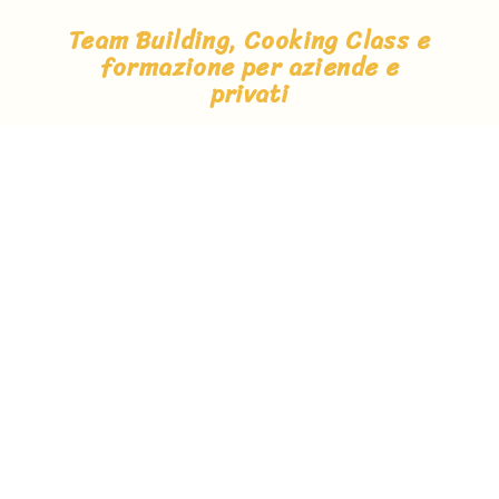
Team Building, Cooking Class e
formazione per aziende e
privati
Costruiamo
insieme a te
ogni passaggio e
condividamo i
tuoi obiettivi
Lorem ipsum dolor sit amet,
consectetur adipiscing elit. Ut
elit tellus, luctus nec