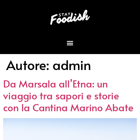
Autore:
admin
Da Marsala all’Etna: un
viaggio tra sapori e storie
con la Cantina Marino Abate